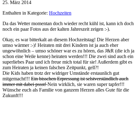
25. März 2014
Enthalten in Kategorie:
Hochzeiten
Da das Wetter momentan doch wieder recht kühl ist, kann ich doch
noch ein paar Fotos aus der kalten Jahreszeit zeigen :-).
Okay, es war bitterkalt an diesem Hochzeitstag! Die Herzen aber
umso wärmer :-)! Heiraten mit drei Kindern ist ja auch eher
ungewöhnlich – umso schöner war es zu hören, das J&R (die ich ja
schon eine Weile kenne) heiraten werden!!! Die zwei sind auch ein
superliebes Paar und ich freue mich total für sie! Außerdem gibt es
zum Heiraten ja keinen falschen Zeitpunkt, gell?!
Die Kids haben trotz der widriger Umstände erstaunlich gut
mitgemacht!!!
Ein bisschen Erpressung ist selstverständlich auch
immer mit dabei pssst!
Nein wirklich, sie waren super tapfer!!!
Wünsche euch als Familie von ganzem Herzen alles Gute für die
Zukunft!!!